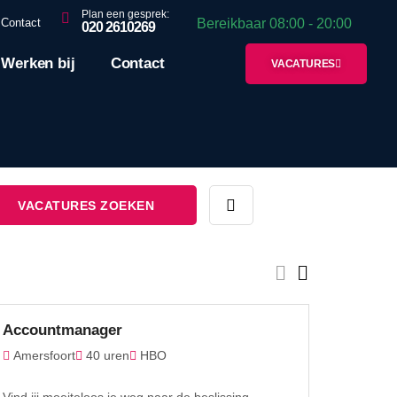
Plan een gesprek:
Bereikbaar 08:00 - 20:00
Contact
020 2610269
Werken bij
Contact
VACATURES
Accountmanager
Amersfoort
40 uren
HBO