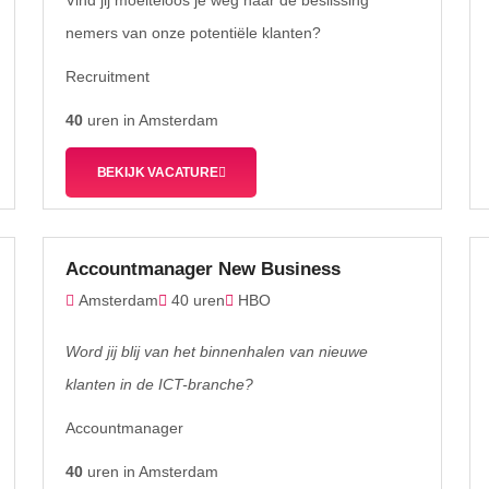
Vind jij moeiteloos je weg naar de beslissing
nemers van onze potentiële klanten?
Recruitment
40
uren in Amsterdam
BEKIJK VACATURE
Accountmanager New Business
Amsterdam
40 uren
HBO
Word jij blij van het binnenhalen van nieuwe
klanten in de ICT-branche?
Accountmanager
40
uren in Amsterdam