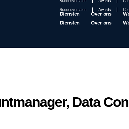
Succesverhalen
Awards
Con
Succesverhalen
Awards
Con
Diensten
Over ons
We
Diensten
Over ons
We
ntmanager, Data Con