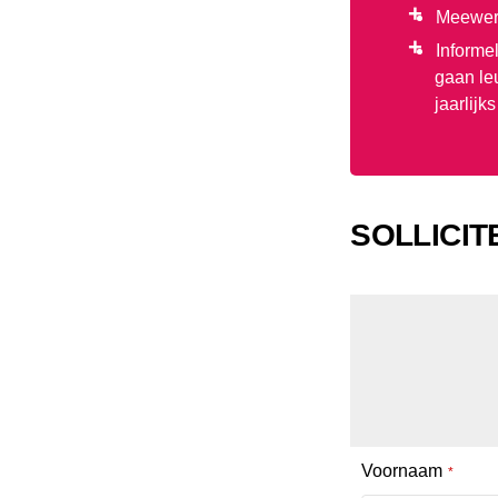
Meewerk
Informe
gaan le
jaarlijk
SOLLICIT
Voornaam
*