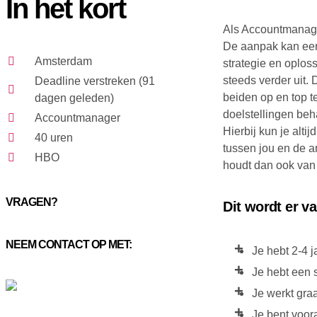
In het kort
Als Accountmanage
De aanpak kan een 
Amsterdam
strategie en oplos
steeds verder uit. 
Deadline verstreken (91
beiden op en top t
dagen geleden)
doelstellingen beha
Accountmanager
Hierbij kun je alt
40 uren
tussen jou en de a
HBO
houdt dan ook van 
VRAGEN?
Dit wordt er v
NEEM CONTACT OP MET:
Je hebt 2-4 j
Je hebt een 
Je werkt gra
Je bent voora