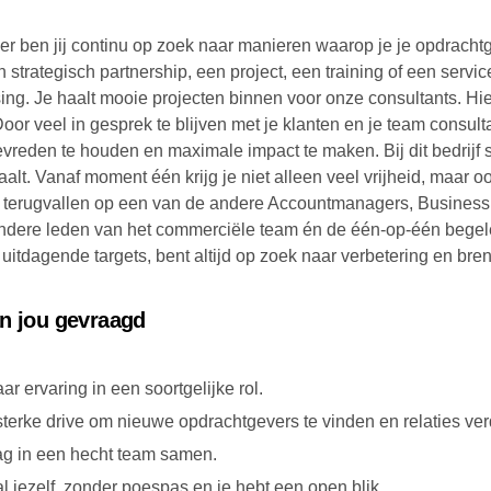
r ben jij continu op zoek naar manieren waarop je je opdracht
strategisch partnership, een project, een training of een servi
sing. Je haalt mooie projecten binnen voor onze consultants. H
Door veel in gesprek te blijven met je klanten en je team consulta
evreden te houden en maximale impact te maken. Bij dit bedrijf s
alt. Vanaf moment één krijg je niet alleen veel vrijheid, maar o
ijd terugvallen op een van de andere Accountmanagers, Busine
ndere leden van het commerciële team én de één-op-één begeleidin
uitdagende targets, bent altijd op zoek naar verbetering en br
an jou gevraagd
aar ervaring in een soortgelijke rol.
sterke drive om nieuwe opdrachtgevers te vinden en relaties ver
ag in een hecht team samen.
l jezelf, zonder poespas en je hebt een open blik.