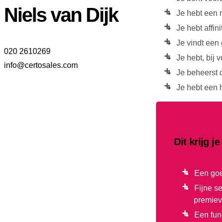
Niels van Dijk
Je hebt een r
Je hebt affini
Je vindt een 
020 2610269
Je hebt, bij
info@certosales.com
Je beheerst 
Je hebt een 
Dit krijg j
Een goe
Fijne s
premiev
Een fun