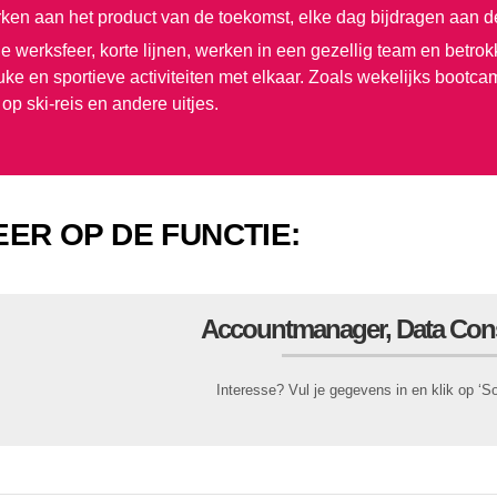
en aan het product van de toekomst, elke dag bijdragen aan de
le werksfeer, korte lijnen, werken in een gezellig team en bet
uke en sportieve activiteiten met elkaar. Zoals wekelijks bootc
s op ski-reis en andere uitjes.
EER OP DE FUNCTIE:
Accountmanager, Data Con
Interesse? Vul je gegevens in en klik op ‘Sol