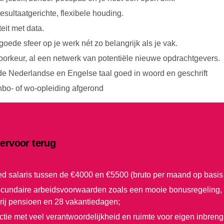
esultaatgerichte, flexibele houding.
teit met data.
goede sfeer op je werk nét zo belangrijk als je vak.
 voorkeur, al een netwerk van potentiële nieuwe opdrachtgevers.
de Nederlandse en Engelse taal goed in woord en geschrift
hbo- of wo-opleiding afgerond
e ervoor terug
d salaris tussen de €4000 en €5500 (bruto per maand op basis
ecundaire arbeidsvoorwaarden zoals een mooie bonusregeling, rij
rij pensioen en 28 vakantiedagen;
ctie met veel verantwoordelijkheid en ruimte voor eigen inbreng